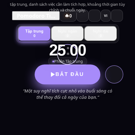
tập trung, danh sách việc cần làm tích hợp, khoảng thời gian tùy
chỉnh và chuỗi ngày.
Pomodoro Timer
🔥
0
VI
Tập trung
Nghỉ ngắn
Nghỉ dài
0
0
0
:
25
00
Phiên Tập trung
BẮT ĐẦU
“Một suy nghĩ tích cực nhỏ vào buổi sáng có
thể thay đổi cả ngày của bạn.”