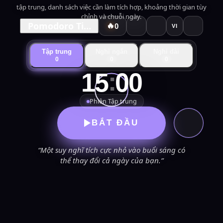
tập trung, danh sách việc cần làm tích hợp, khoảng thời gian tùy
chỉnh và chuỗi ngày.
Pomodoro Timer
🔥
0
VI
Tập trung
Nghỉ ngắn
Nghỉ dài
0
0
0
:
15
00
Phiên Tập trung
BẮT ĐẦU
“Một suy nghĩ tích cực nhỏ vào buổi sáng có
thể thay đổi cả ngày của bạn.”