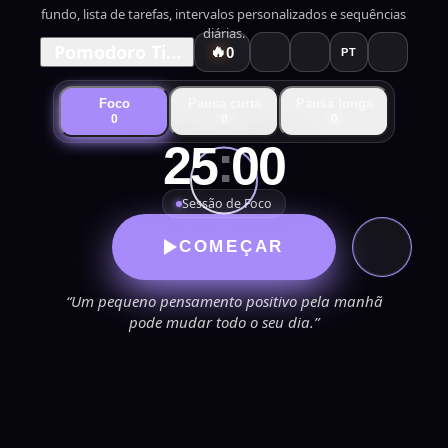
fundo, lista de tarefas, intervalos personalizados e sequências
diárias.
Pomodoro Timer
🔥
0
PT
Foco
Pausa curta
Pausa longa
0
0
0
:
25
00
Sessão de Foco
COMEÇAR
“Um pequeno pensamento positivo pela manhã
pode mudar todo o seu dia.”