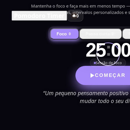
Mantenha o foco e faça mais em menos tempo — 
de tarefas, intervalos personalizados e 
Pomodoro Timer
🔥
0
Foco
Pausa curta
0
0
:
25
0
Sessão de Foco
COMEÇAR
“Um pequeno pensamento positivo
mudar todo o seu di