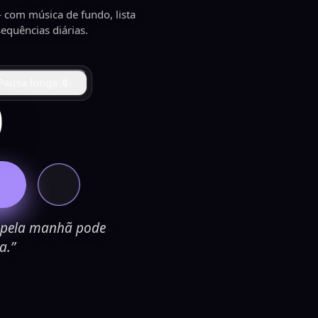
com música de fundo, lista
sequências diárias.
Pausa longa
0
0
 pela manhã pode
a.”