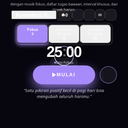
dengan musik fokus, daftar tugas bawaan, interval khusus, dan
streak harian.
Pomodoro Timer
🔥
0
ID
Fokus
Istirahat
Istirahat
Singkat
Panjang
0
0
0
:
25
00
Sesi Fokus
MULAI
“Satu pikiran positif kecil di pagi hari bisa
mengubah seluruh harimu.”