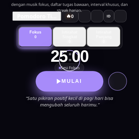
dengan musik fokus, daftar tugas bawaan, interval khusus, dan
streak harian.
Pomodoro Timer
🔥
0
ID
Fokus
Istirahat
Istirahat
Singkat
Panjang
0
0
0
:
25
00
Sesi Fokus
MULAI
“Satu pikiran positif kecil di pagi hari bisa
mengubah seluruh harimu.”