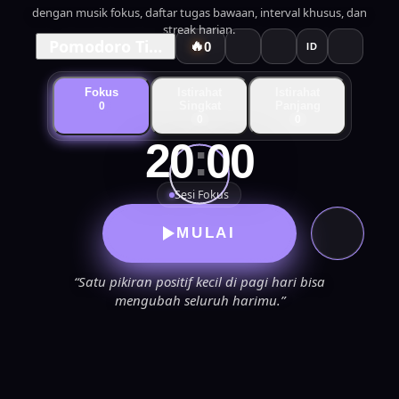
dengan musik fokus, daftar tugas bawaan, interval khusus, dan
streak harian.
Pomodoro Timer
🔥
0
ID
Fokus
Istirahat
Istirahat
Singkat
Panjang
0
0
0
:
20
00
Sesi Fokus
MULAI
“Satu pikiran positif kecil di pagi hari bisa
mengubah seluruh harimu.”