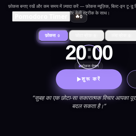
फ़ोकस बनाए रखें और कम समय में ज़्यादा करें — फ़ोकस म्यूज़िक, बिल्ट-इन टू-डू
और डेली स्ट्रीक के साथ।
Pomodoro Timer
🔥
0
फ़ोकस
छोटा ब्रेक
लंबा ब्रेक
0
0
0
:
20
00
फ़ोकस सेशन
शुरू करें
“सुबह का एक छोटा-सा सकारात्मक विचार आपका पूर
बदल सकता है।”