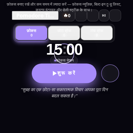
फ़ोकस बनाए रखें और कम समय में ज़्यादा करें — फ़ोकस म्यूज़िक, बिल्ट-इन टू-डू लिस्ट,
कस्टम इंटरवल और डेली स्ट्रीक के साथ।
Pomodoro Timer
🔥
0
HI
फ़ोकस
छोटा ब्रेक
लंबा ब्रेक
0
0
0
:
15
00
फ़ोकस सेशन
शुरू करें
“सुबह का एक छोटा-सा सकारात्मक विचार आपका पूरा दिन
बदल सकता है।”