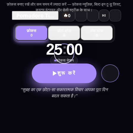
फ़ोकस बनाए रखें और कम समय में ज़्यादा करें — फ़ोकस म्यूज़िक, बिल्ट-इन टू-डू लिस्ट,
कस्टम इंटरवल और डेली स्ट्रीक के साथ।
Pomodoro Timer
🔥
0
HI
फ़ोकस
छोटा ब्रेक
लंबा ब्रेक
0
0
0
:
25
00
फ़ोकस सेशन
शुरू करें
“सुबह का एक छोटा-सा सकारात्मक विचार आपका पूरा दिन
बदल सकता है।”