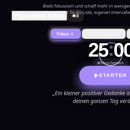
Bleib fokussiert und schaff mehr in wenige
integrierter To-do-Liste, eigenen Intervall
Pomodoro Timer
🔥
0
Fokus
Kurze Pause
0
0
:
25
0
Fokus-Session
STARTEN
„Ein kleiner positiver Gedank
deinen ganzen Tag ver