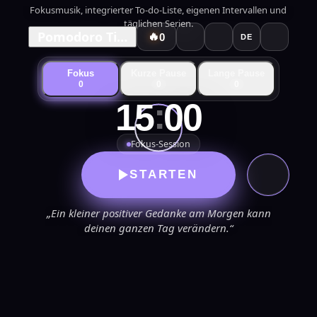
Fokusmusik, integrierter To-do-Liste, eigenen Intervallen und
täglichen Serien.
Pomodoro Timer
🔥
0
DE
Fokus
Kurze Pause
Lange Pause
0
0
0
:
15
00
Fokus-Session
STARTEN
„Ein kleiner positiver Gedanke am Morgen kann
deinen ganzen Tag verändern.“