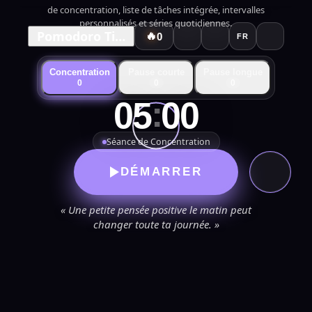
de concentration, liste de tâches intégrée, intervalles
personnalisés et séries quotidiennes.
Pomodoro Timer
🔥
0
FR
Concentration
Pause courte
Pause longue
0
0
0
:
05
00
Séance de Concentration
DÉMARRER
« Une petite pensée positive le matin peut
changer toute ta journée. »