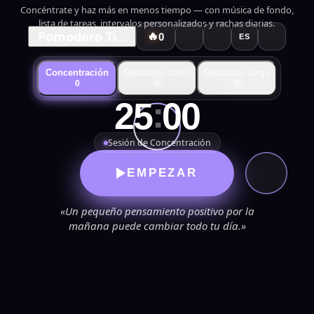
Concéntrate y haz más en menos tiempo — con música de fondo,
lista de tareas, intervalos personalizados y rachas diarias.
Pomodoro Timer
🔥
0
ES
Concentración
Descanso corto
Descanso largo
0
0
0
:
25
00
Sesión de Concentración
EMPEZAR
«Un pequeño pensamiento positivo por la
mañana puede cambiar todo tu día.»