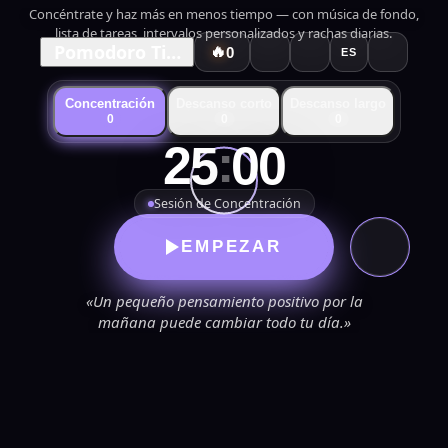
Concéntrate y haz más en menos tiempo — con música de fondo,
lista de tareas, intervalos personalizados y rachas diarias.
Pomodoro Timer
🔥
0
ES
Concentración
Descanso corto
Descanso largo
0
0
0
:
25
00
Sesión de Concentración
EMPEZAR
«Un pequeño pensamiento positivo por la
mañana puede cambiar todo tu día.»