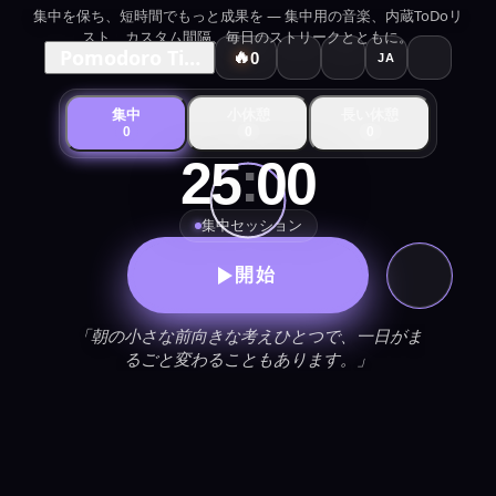
集中を保ち、短時間でもっと成果を — 集中用の音楽、内蔵ToDoリ
スト、カスタム間隔、毎日のストリークとともに。
Pomodoro Timer
🔥
0
JA
集中
小休憩
長い休憩
0
0
0
:
25
00
集中セッション
開始
「朝の小さな前向きな考えひとつで、一日がま
るごと変わることもあります。」